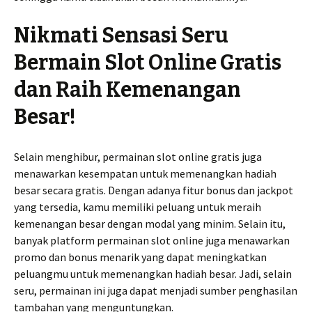
Nikmati Sensasi Seru
Bermain Slot Online Gratis
dan Raih Kemenangan
Besar!
Selain menghibur, permainan slot online gratis juga
menawarkan kesempatan untuk memenangkan hadiah
besar secara gratis. Dengan adanya fitur bonus dan jackpot
yang tersedia, kamu memiliki peluang untuk meraih
kemenangan besar dengan modal yang minim. Selain itu,
banyak platform permainan slot online juga menawarkan
promo dan bonus menarik yang dapat meningkatkan
peluangmu untuk memenangkan hadiah besar. Jadi, selain
seru, permainan ini juga dapat menjadi sumber penghasilan
tambahan yang menguntungkan.