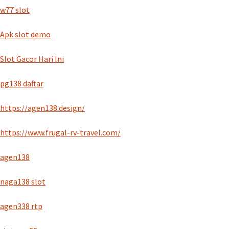
w77 slot
Apk slot demo
Slot Gacor Hari Ini
pg138 daftar
https://agen138.design/
https://www.frugal-rv-travel.com/
agen138
naga138 slot
agen338 rtp