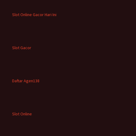
Slot Online Gacor Hari Ini
Slot Gacor
Daftar Agen138
Slot Online