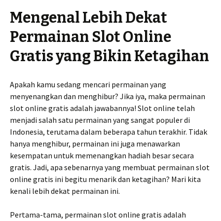
Mengenal Lebih Dekat
Permainan Slot Online
Gratis yang Bikin Ketagihan
Apakah kamu sedang mencari permainan yang
menyenangkan dan menghibur? Jika iya, maka permainan
slot online gratis adalah jawabannya! Slot online telah
menjadi salah satu permainan yang sangat populer di
Indonesia, terutama dalam beberapa tahun terakhir. Tidak
hanya menghibur, permainan ini juga menawarkan
kesempatan untuk memenangkan hadiah besar secara
gratis. Jadi, apa sebenarnya yang membuat permainan slot
online gratis ini begitu menarik dan ketagihan? Mari kita
kenali lebih dekat permainan ini.
Pertama-tama, permainan slot online gratis adalah