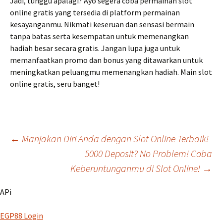
Jadi, tunggu apalagi? Ayo segera coba permainan slot
online gratis yang tersedia di platform permainan
kesayanganmu. Nikmati keseruan dan sensasi bermain
tanpa batas serta kesempatan untuk memenangkan
hadiah besar secara gratis. Jangan lupa juga untuk
memanfaatkan promo dan bonus yang ditawarkan untuk
meningkatkan peluangmu memenangkan hadiah. Main slot
online gratis, seru banget!
Navigasi
←
Manjakan Diri Anda dengan Slot Online Terbaik!
5000 Deposit? No Problem! Coba
Keberuntunganmu di Slot Online!
→
Tulisan
APi
EGP88 Login