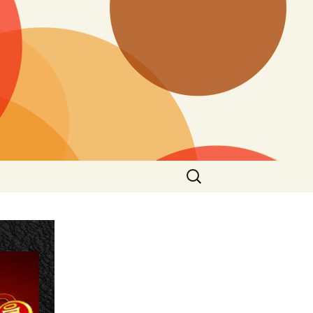
Cari
untuk: