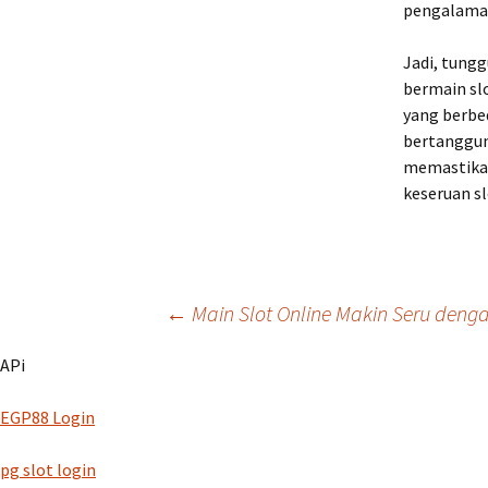
pengalaman
Jadi, tung
bermain slo
yang berbe
bertanggung
memastika
keseruan sl
Navigasi
←
Main Slot Online Makin Seru denga
APi
Tulisan
EGP88 Login
pg slot login