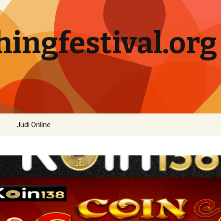
hingfestival.org
Judi Online