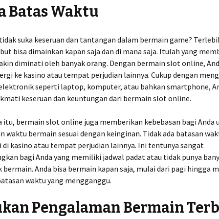
a Batas Waktu
tidak suka keseruan dan tantangan dalam bermain game? Terlebih 
but bisa dimainkan kapan saja dan di mana saja. Itulah yang mem
kin diminati oleh banyak orang. Dengan bermain slot online, And
 pergi ke kasino atau tempat perjudian lainnya. Cukup dengan me
elektronik seperti laptop, komputer, atau bahkan smartphone, A
kmati keseruan dan keuntungan dari bermain slot online.
a itu, bermain slot online juga memberikan kebebasan bagi Anda 
 waktu bermain sesuai dengan keinginan. Tidak ada batasan wakt
i di kasino atau tempat perjudian lainnya. Ini tentunya sangat
kan bagi Anda yang memiliki jadwal padat atau tidak punya ban
 bermain. Anda bisa bermain kapan saja, mulai dari pagi hingga m
batasan waktu yang mengganggu.
kan Pengalaman Bermain Terb