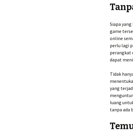
Tanp
Siapa yang 
game terse
online sema
perlu lagi
perangkat 
dapat meni
Tidak hany
menentukan
yang terjad
menguntung
luang untuk
tanpa ada 
Temu