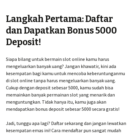
Langkah Pertama: Daftar
dan Dapatkan Bonus 5000
Deposit!
Siapa bilang untuk bermain slot online kamu harus
mengeluarkan banyak uang? Jangan khawatir, kini ada
kesempatan bagi kamu untuk mencoba keberuntunganmu
di slot online tanpa harus mengeluarkan banyak uang.
Cukup dengan deposit sebesar 5000, kamu sudah bisa
memainkan banyak permainan slot yang menarik dan
menguntungkan. Tidak hanya itu, kamu juga akan
mendapatkan bonus deposit sebesar 5000 secara gratis!
Jadi, tunggu apa lagi? Daftar sekarang dan jangan lewatkan
kesempatan emas ini! Cara mendaftar pun sangat mudah