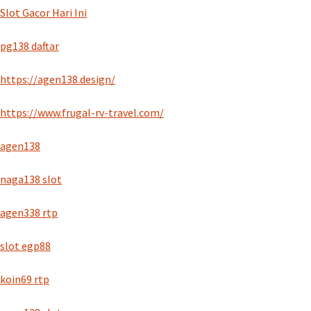
Slot Gacor Hari Ini
pg138 daftar
https://agen138.design/
https://www.frugal-rv-travel.com/
agen138
naga138 slot
agen338 rtp
slot egp88
koin69 rtp