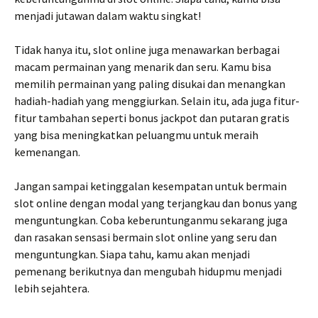
menjadi jutawan dalam waktu singkat!
Tidak hanya itu, slot online juga menawarkan berbagai
macam permainan yang menarik dan seru. Kamu bisa
memilih permainan yang paling disukai dan menangkan
hadiah-hadiah yang menggiurkan. Selain itu, ada juga fitur-
fitur tambahan seperti bonus jackpot dan putaran gratis
yang bisa meningkatkan peluangmu untuk meraih
kemenangan.
Jangan sampai ketinggalan kesempatan untuk bermain
slot online dengan modal yang terjangkau dan bonus yang
menguntungkan. Coba keberuntunganmu sekarang juga
dan rasakan sensasi bermain slot online yang seru dan
menguntungkan. Siapa tahu, kamu akan menjadi
pemenang berikutnya dan mengubah hidupmu menjadi
lebih sejahtera.