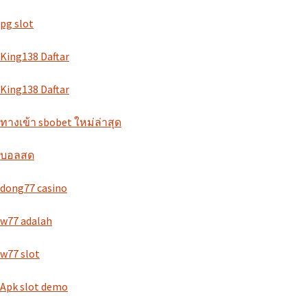
pg slot
King138 Daftar
King138 Daftar
ทางเข้า sbobet ใหม่ล่าสุด
บอลสด
dong77 casino
w77 adalah
w77 slot
Apk slot demo