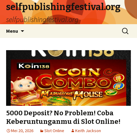
selfpublishingfestival.org
selfpublishingfestival.org
Langsung
Cari
Menu
ke
untuk:
isi
5000 Deposit? No Problem! Coba
Keberuntunganmu di Slot Online!
Mei 20, 2026
Slot Online
Keith Jackson