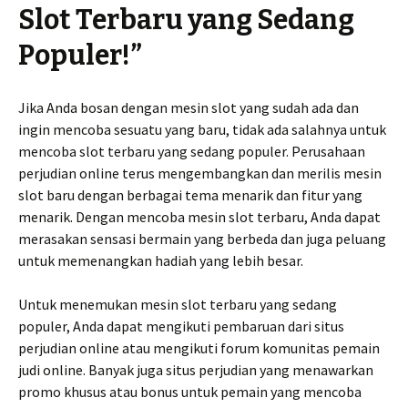
Slot Terbaru yang Sedang
Populer!”
Jika Anda bosan dengan mesin slot yang sudah ada dan
ingin mencoba sesuatu yang baru, tidak ada salahnya untuk
mencoba slot terbaru yang sedang populer. Perusahaan
perjudian online terus mengembangkan dan merilis mesin
slot baru dengan berbagai tema menarik dan fitur yang
menarik. Dengan mencoba mesin slot terbaru, Anda dapat
merasakan sensasi bermain yang berbeda dan juga peluang
untuk memenangkan hadiah yang lebih besar.
Untuk menemukan mesin slot terbaru yang sedang
populer, Anda dapat mengikuti pembaruan dari situs
perjudian online atau mengikuti forum komunitas pemain
judi online. Banyak juga situs perjudian yang menawarkan
promo khusus atau bonus untuk pemain yang mencoba