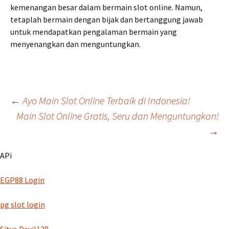
kemenangan besar dalam bermain slot online. Namun,
tetaplah bermain dengan bijak dan bertanggung jawab
untuk mendapatkan pengalaman bermain yang
menyenangkan dan menguntungkan.
Navigasi
←
Ayo Main Slot Online Terbaik di Indonesia!
Main Slot Online Gratis, Seru dan Menguntungkan!
→
Tulisan
APi
EGP88 Login
pg slot login