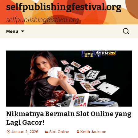
selfpublishingfestival.org
selfpublishingfestival.org
Langsung
Cari
Menu
ke
untuk:
isi
Nikmatnya Bermain Slot Online yang
Lagi Gacor!
Januari 2, 2026
Slot Online
Keith Jackson