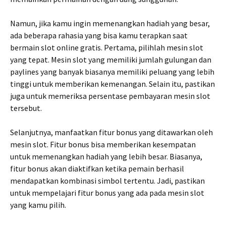
Namun, jika kamu ingin memenangkan hadiah yang besar,
ada beberapa rahasia yang bisa kamu terapkan saat
bermain slot online gratis. Pertama, pilihlah mesin slot
yang tepat. Mesin slot yang memiliki jumlah gulungan dan
paylines yang banyak biasanya memiliki peluang yang lebih
tinggi untuk memberikan kemenangan. Selain itu, pastikan
juga untuk memeriksa persentase pembayaran mesin slot
tersebut.
Selanjutnya, manfaatkan fitur bonus yang ditawarkan oleh
mesin slot. Fitur bonus bisa memberikan kesempatan
untuk memenangkan hadiah yang lebih besar. Biasanya,
fitur bonus akan diaktifkan ketika pemain berhasil
mendapatkan kombinasi simbol tertentu. Jadi, pastikan
untuk mempelajari fitur bonus yang ada pada mesin slot
yang kamu pilih.