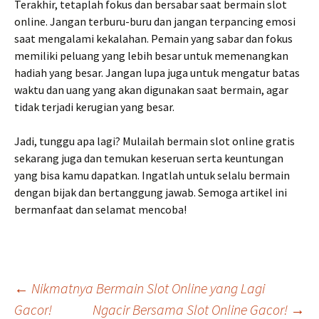
Terakhir, tetaplah fokus dan bersabar saat bermain slot
online. Jangan terburu-buru dan jangan terpancing emosi
saat mengalami kekalahan. Pemain yang sabar dan fokus
memiliki peluang yang lebih besar untuk memenangkan
hadiah yang besar. Jangan lupa juga untuk mengatur batas
waktu dan uang yang akan digunakan saat bermain, agar
tidak terjadi kerugian yang besar.
Jadi, tunggu apa lagi? Mulailah bermain slot online gratis
sekarang juga dan temukan keseruan serta keuntungan
yang bisa kamu dapatkan. Ingatlah untuk selalu bermain
dengan bijak dan bertanggung jawab. Semoga artikel ini
bermanfaat dan selamat mencoba!
Navigasi
←
Nikmatnya Bermain Slot Online yang Lagi
Gacor!
Ngacir Bersama Slot Online Gacor!
→