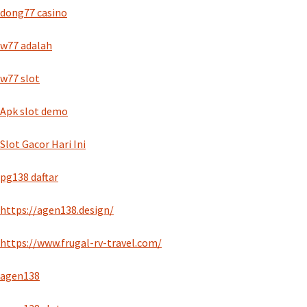
dong77 casino
w77 adalah
w77 slot
Apk slot demo
Slot Gacor Hari Ini
pg138 daftar
https://agen138.design/
https://www.frugal-rv-travel.com/
agen138