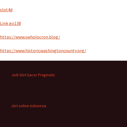
slot4d
Link go138
https://www.swholocron.blog/
https://www.historicwashingtoncounty.org/
Judi Slot Gacor Pragmatic
slot online indonesia