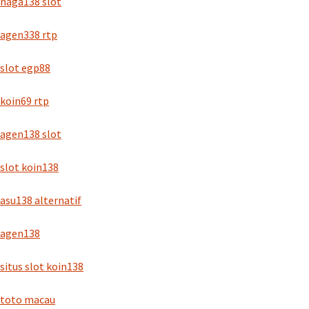
naga138 slot
agen338 rtp
slot egp88
koin69 rtp
agen138 slot
slot koin138
asu138 alternatif
agen138
situs slot koin138
toto macau