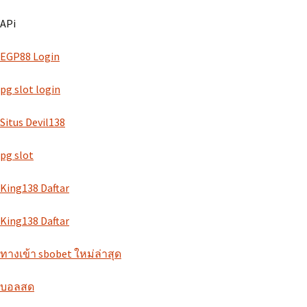
Tulisan
APi
EGP88 Login
pg slot login
Situs Devil138
pg slot
King138 Daftar
King138 Daftar
ทางเข้า sbobet ใหม่ล่าสุด
บอลสด