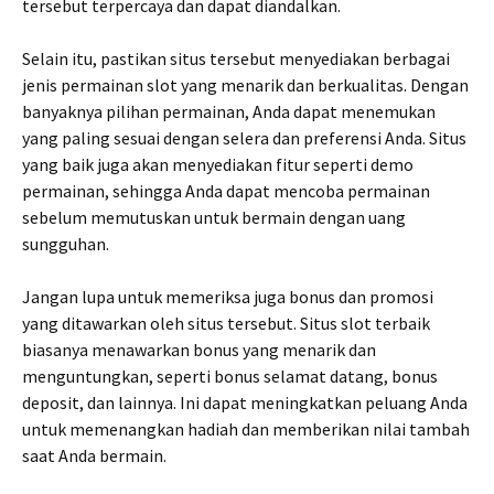
tersebut terpercaya dan dapat diandalkan.
Selain itu, pastikan situs tersebut menyediakan berbagai
jenis permainan slot yang menarik dan berkualitas. Dengan
banyaknya pilihan permainan, Anda dapat menemukan
yang paling sesuai dengan selera dan preferensi Anda. Situs
yang baik juga akan menyediakan fitur seperti demo
permainan, sehingga Anda dapat mencoba permainan
sebelum memutuskan untuk bermain dengan uang
sungguhan.
Jangan lupa untuk memeriksa juga bonus dan promosi
yang ditawarkan oleh situs tersebut. Situs slot terbaik
biasanya menawarkan bonus yang menarik dan
menguntungkan, seperti bonus selamat datang, bonus
deposit, dan lainnya. Ini dapat meningkatkan peluang Anda
untuk memenangkan hadiah dan memberikan nilai tambah
saat Anda bermain.