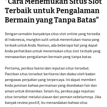
“Cara Menemukan Situs Slot
Terbaik untuk Pengalaman
Bermain yang Tanpa Batas”
Dengan semakin banyaknya situs slot online yang tersedia
di Indonesia, mungkin sulit untuk menentukan mana yang
terbaik untuk Anda. Namun, ada beberapa hal yang dapat
Anda perhatikan untuk menemukan situs slot terbaik yang
menawarkan pengalaman bermain yang tanpa batas.
Pertama, periksa lisensi dan reputasi situs tersebut.
Pastikan situs tersebut berlisensi dan diakui oleh badan
pengawas perjudian yang terpercaya. Ini dapat memberi
Anda jaminan bahwa permainan yang disediakan fair dan
aman untuk dimainkan. Selain itu, periksa juga reputasi
situs tersebut melalui ulasan dari pemain sebelumnya. Jika
banyak review positif, itu menandakan bahwa situs