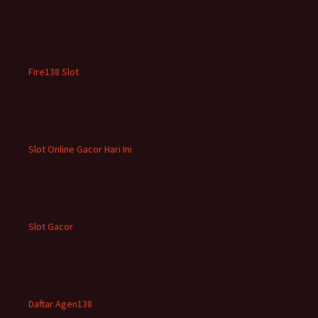
Fire138 Slot
Slot Online Gacor Hari Ini
Slot Gacor
Daftar Agen138