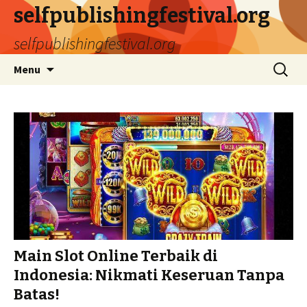
selfpublishingfestival.org
selfpublishingfestival.org
Langsung
Cari
Menu
ke
untuk:
isi
Main Slot Online Terbaik di
Indonesia: Nikmati Keseruan Tanpa
Batas!