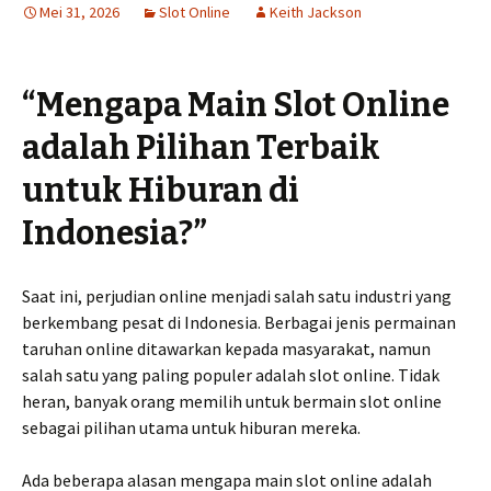
Mei 31, 2026
Slot Online
Keith Jackson
“Mengapa Main Slot Online
adalah Pilihan Terbaik
untuk Hiburan di
Indonesia?”
Saat ini, perjudian online menjadi salah satu industri yang
berkembang pesat di Indonesia. Berbagai jenis permainan
taruhan online ditawarkan kepada masyarakat, namun
salah satu yang paling populer adalah slot online. Tidak
heran, banyak orang memilih untuk bermain slot online
sebagai pilihan utama untuk hiburan mereka.
Ada beberapa alasan mengapa main slot online adalah