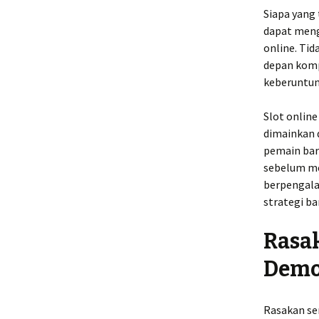
Siapa yang
dapat meng
online. Tid
depan komp
keberuntu
Slot online
dimainkan 
pemain bar
sebelum me
berpengala
strategi b
Rasak
Demo 
Rasakan sen