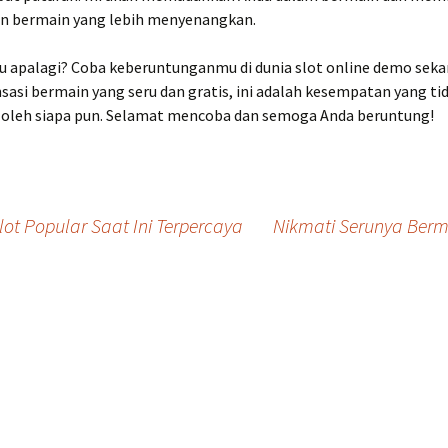
 bermain yang lebih menyenangkan.
gu apalagi? Coba keberuntunganmu di dunia slot online demo seka
asi bermain yang seru dan gratis, ini adalah kesempatan yang ti
 oleh siapa pun. Selamat mencoba dan semoga Anda beruntung!
lot Popular Saat Ini Terpercaya
Nikmati Serunya Berma