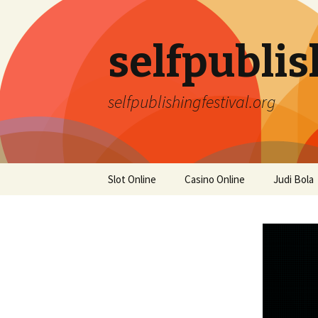
selfpublis
selfpublishingfestival.org
Langsung
Slot Online
Casino Online
Judi Bola
ke
isi