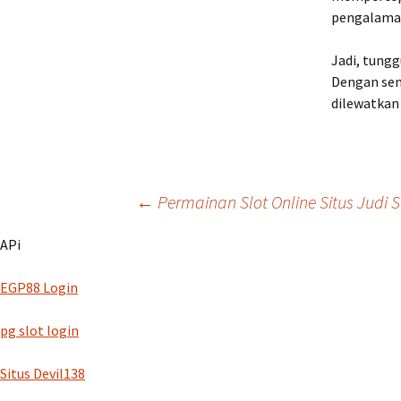
pengalaman
Jadi, tung
Dengan sens
dilewatkan
Navigasi
←
Permainan Slot Online Situs Judi S
APi
Tulisan
EGP88 Login
pg slot login
Situs Devil138