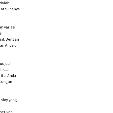
adalah
 atau hanya
n variasi
s
sif. Dengan
an Anda di
s judi
likasi
itu, Anda
ntungan
oplay yang
berikan