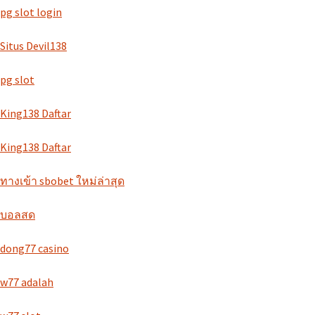
pg slot login
Situs Devil138
pg slot
King138 Daftar
King138 Daftar
ทางเข้า sbobet ใหม่ล่าสุด
บอลสด
dong77 casino
w77 adalah