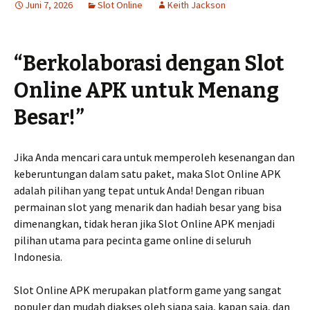
Juni 7, 2026
Slot Online
Keith Jackson
“Berkolaborasi dengan Slot
Online APK untuk Menang
Besar!”
Jika Anda mencari cara untuk memperoleh kesenangan dan
keberuntungan dalam satu paket, maka Slot Online APK
adalah pilihan yang tepat untuk Anda! Dengan ribuan
permainan slot yang menarik dan hadiah besar yang bisa
dimenangkan, tidak heran jika Slot Online APK menjadi
pilihan utama para pecinta game online di seluruh
Indonesia.
Slot Online APK merupakan platform game yang sangat
populer dan mudah diakses oleh siapa saja, kapan saja, dan