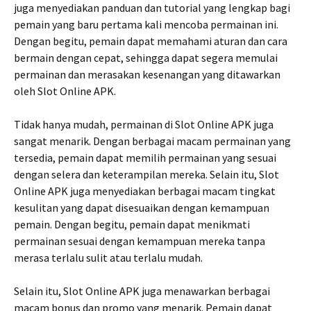
juga menyediakan panduan dan tutorial yang lengkap bagi
pemain yang baru pertama kali mencoba permainan ini.
Dengan begitu, pemain dapat memahami aturan dan cara
bermain dengan cepat, sehingga dapat segera memulai
permainan dan merasakan kesenangan yang ditawarkan
oleh Slot Online APK.
Tidak hanya mudah, permainan di Slot Online APK juga
sangat menarik. Dengan berbagai macam permainan yang
tersedia, pemain dapat memilih permainan yang sesuai
dengan selera dan keterampilan mereka. Selain itu, Slot
Online APK juga menyediakan berbagai macam tingkat
kesulitan yang dapat disesuaikan dengan kemampuan
pemain. Dengan begitu, pemain dapat menikmati
permainan sesuai dengan kemampuan mereka tanpa
merasa terlalu sulit atau terlalu mudah.
Selain itu, Slot Online APK juga menawarkan berbagai
macam bonus dan promo yang menarik. Pemain dapat