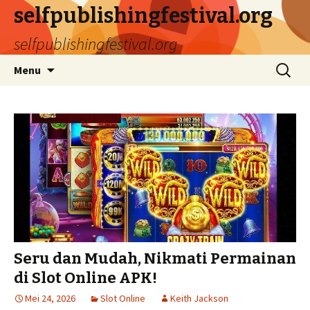
selfpublishingfestival.org
selfpublishingfestival.org
Langsung
Cari
Menu
ke
untuk:
isi
Seru dan Mudah, Nikmati Permainan
di Slot Online APK!
Mei 24, 2026
Slot Online
Keith Jackson