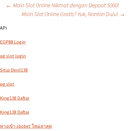
Navigasi
←
Main Slot Online Nikmat dengan Deposit 5000!
Main Slot Online Gratis? Yuk, Nonton Dulu!
→
Tulisan
APi
EGP88 Login
pg slot login
Situs Devil138
pg slot
King138 Daftar
King138 Daftar
ทางเข้า sbobet ใหม่ล่าสุด