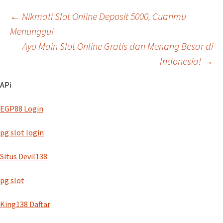
Navigasi
←
Nikmati Slot Online Deposit 5000, Cuanmu
Menunggu!
Ayo Main Slot Online Gratis dan Menang Besar di
Tulisan
Indonesia!
→
APi
EGP88 Login
pg slot login
Situs Devil138
pg slot
King138 Daftar