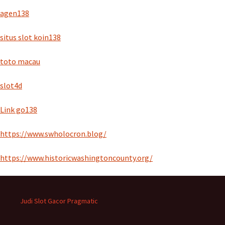
agen138
situs slot koin138
toto macau
slot4d
Link go138
https://www.swholocron.blog/
https://www.historicwashingtoncounty.org/
Judi Slot Gacor Pragmatic