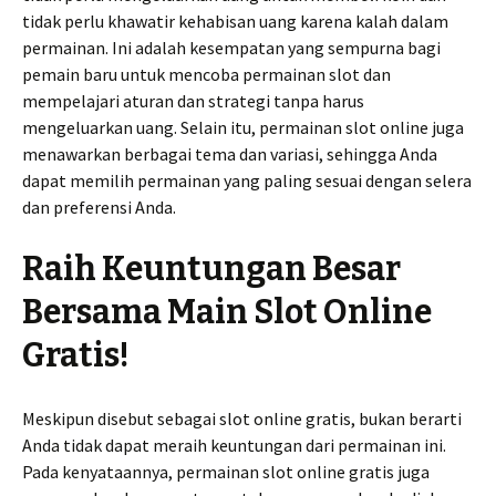
tidak perlu khawatir kehabisan uang karena kalah dalam
permainan. Ini adalah kesempatan yang sempurna bagi
pemain baru untuk mencoba permainan slot dan
mempelajari aturan dan strategi tanpa harus
mengeluarkan uang. Selain itu, permainan slot online juga
menawarkan berbagai tema dan variasi, sehingga Anda
dapat memilih permainan yang paling sesuai dengan selera
dan preferensi Anda.
Raih Keuntungan Besar
Bersama Main Slot Online
Gratis!
Meskipun disebut sebagai slot online gratis, bukan berarti
Anda tidak dapat meraih keuntungan dari permainan ini.
Pada kenyataannya, permainan slot online gratis juga