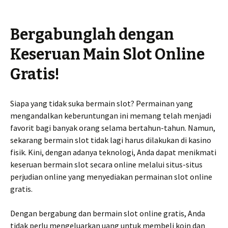
Bergabunglah dengan
Keseruan Main Slot Online
Gratis!
Siapa yang tidak suka bermain slot? Permainan yang
mengandalkan keberuntungan ini memang telah menjadi
favorit bagi banyak orang selama bertahun-tahun. Namun,
sekarang bermain slot tidak lagi harus dilakukan di kasino
fisik. Kini, dengan adanya teknologi, Anda dapat menikmati
keseruan bermain slot secara online melalui situs-situs
perjudian online yang menyediakan permainan slot online
gratis.
Dengan bergabung dan bermain slot online gratis, Anda
tidak perlu mengeluarkan uang untuk membeli koin dan