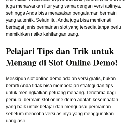
juga menawarkan fitur yang sama dengan versi aslinya,
sehingga Anda bisa merasakan pengalaman bermain
yang autentik. Selain itu, Anda juga bisa menikmati
berbagai jenis permainan slot yang tersedia tanpa perlu
memikirkan risiko kehilangan uang.
Pelajari Tips dan Trik untuk
Menang di Slot Online Demo!
Meskipun slot online demo adalah versi gratis, bukan
berarti Anda tidak bisa mempelajari strategi dan tips
untuk meningkatkan peluang menang. Terutama bagi
pemula, bermain slot online demo adalah kesempatan
yang baik untuk belajar dan menguasai permainan
sebelum mencoba versi aslinya yang menggunakan
uang asli.