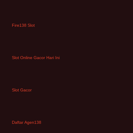
Fire138 Slot
Slot Online Gacor Hari Ini
Slot Gacor
Daftar Agen138